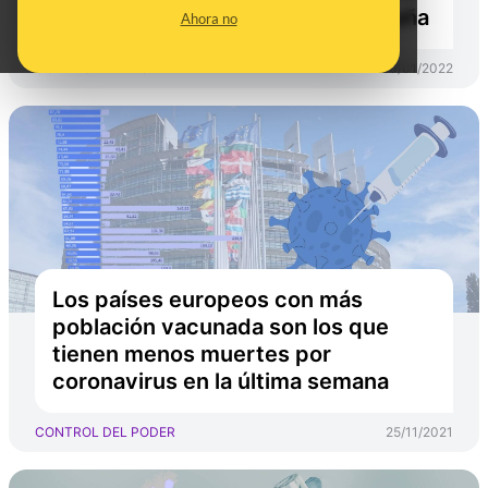
fallecidos por habitante que España
Ahora no
CONTROL DEL PODER
10/01/2022
Los países europeos con más
población vacunada son los que
tienen menos muertes por
coronavirus en la última semana
CONTROL DEL PODER
25/11/2021