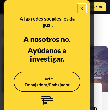
o
Hazte Maldit
×
Abrir menú
a
A las redes sociales les da
Unión Europea
igual.
Control del poder
A nosotros no.
Ayúdanos a
investigar.
Hazte
Embajadora/Embajador
Los países europeos menos
vacunados han registrado más
muertes por coronavirus en 2021:
Bulgaria ha tenido cuatro veces más