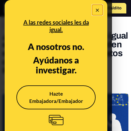
×
Hazte Maldit
o
Abrir menú
A las redes sociales les da
CONTROL DEL PODER
igual.
¿PP y PSOE siempre votan igual
en Europa?¿Cuánto coinciden
A nosotros no.
el resto de partidos? Los datos
Ayúdanos a
de las votaciones en el
investigar.
Parlamento Europeo
Política
Publicado el
Jun 6, 2024, 1:12:29 PM
Hazte
Embajadora/Embajador