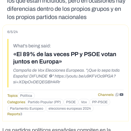
los que están incluidos, pero en ocasiones hay
diferencias dentro de los propios grupos y en
los propios partidos nacionales
6/5/24
What's being said:
«El 89% de las veces PP y PSOE votan
juntos en Europa»
Campaña de Vox Elecciones Europeas. "¡Que lo sepa toda
España! DIFUNDE 🔁" https://youtu.be/u9KFVOc9PGA?
si=XDipOvDEQEGBH4Rr
Channels:
Topics
Política
Categories
Partido Popular (PP)
PSOE
Vox
PP-PSOE
Parlamento Europeo
elecciones europeas 2024
Reports
3
Los partidos políticos españoles compiten en la