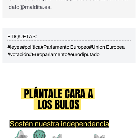
dato@maldita.es
.
ETIQUETAS:
#leyes
#política
#Parlamento Europeo
#Unión Europea
#votación
#Europarlamento
#eurodiputado