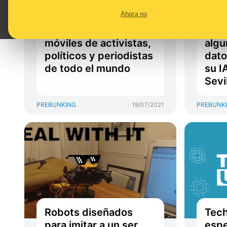
Pegasus, el programa
móvi
Ahora no
espía con el que se
Prot
han infectado los
Meta
móviles de activistas,
algu
políticos y periodistas
dato
de todo el mundo
su I
Sevi
PREBUNKING
19/07/2021
PREBUNK
Robots diseñados
Tech
para imitar a un ser
espe