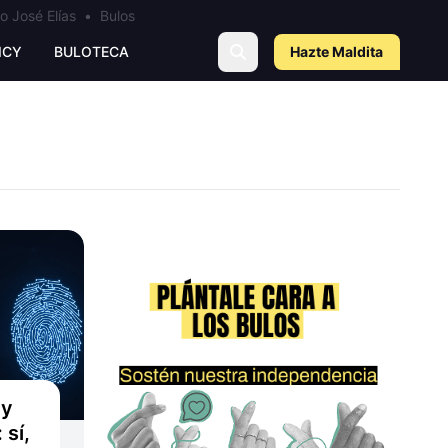
o José Elías
•
Bulos
ICY
BULOTECA
Hazte Maldit
a
 y
 sí,