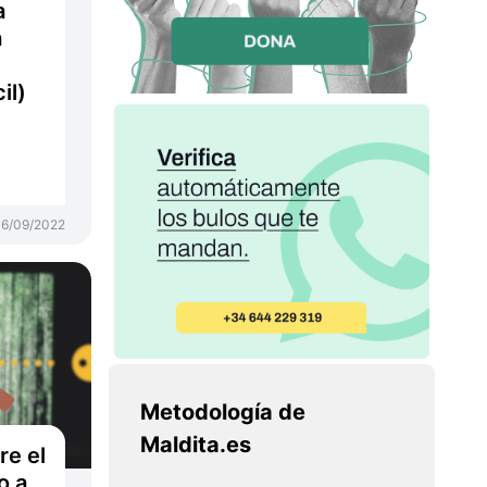
a
a
il)
16/09/2022
Metodología de
Maldita.es
re el
o a