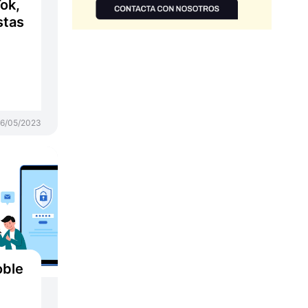
ok,
stas
6/05/2023
oble