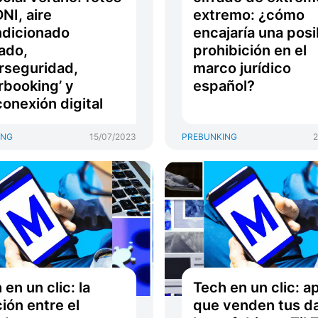
DNI, aire
extremo: ¿cómo
dicionado
encajaría una posi
tado,
prohibición en el
rseguridad,
marco jurídico
rbooking’ y
español?
onexión digital
ING
15/07/2023
PREBUNKING
2
 en un clic: la
Tech en un clic: a
ción entre el
que venden tus da