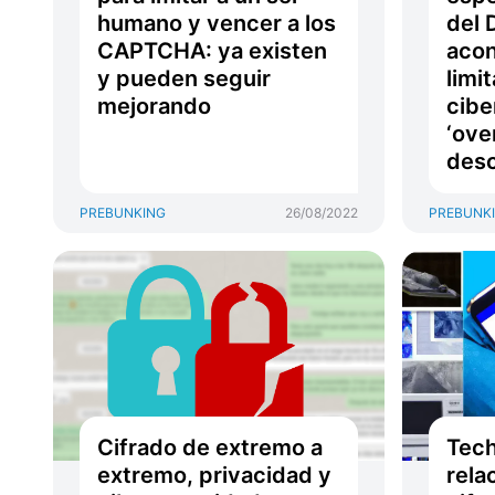
humano y vencer a los
del 
CAPTCHA: ya existen
acon
y pueden seguir
limi
mejorando
cibe
‘ove
desc
PREBUNKING
26/08/2022
PREBUNK
Cifrado de extremo a
Tech
extremo, privacidad y
rela