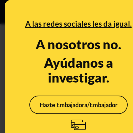
Grupos Ceuta
•
Bu
DESINFO
PREB
A las redes sociales les da igual.
timo
A nosotros no.
Prebunking
Ayúdanos a
investigar.
Hazte Embajadora/Embajador
Preguntas y
Tech
respuestas sobre
piti