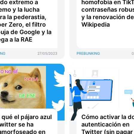
ado extremo a
homofobia en TikT
emo y la lucha
contraseñas robu
ra la pederastia,
y la renovación de
er Zero, el filtro
Wikipedia
uja de Google y la
lega a la RAE
ING
27/05/2023
PREBUNKING
0
 qué el pájaro azul
Cómo activar la d
witter se ha
autenticación en
amorfoseado en
Twitter (sin pagar