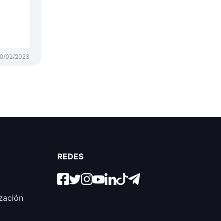
0/02/2023
REDES
zación