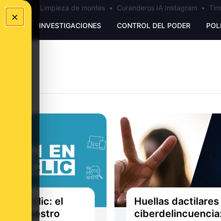
los Ceuta
•
Limpieza de montes
•
Curanderos IA Instagram
•
Tim
×
UNKING
INVESTIGACIONES
CONTROL DEL PODER
POL
 en un clic: el
Huellas dactilares
do en nuestro
ciberdelincuencia: