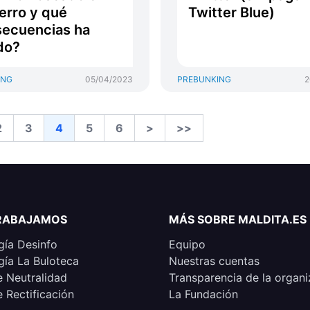
erro y qué
Twitter Blue)
ecuencias ha
do?
ING
05/04/2023
PREBUNKING
2
2
3
4
5
6
>
>>
RABAJAMOS
MÁS SOBRE MALDITA.ES
ía Desinfo
Equipo
ía La Buloteca
Nuestras cuentas
e Neutralidad
Transparencia de la organi
e Rectificación
La Fundación