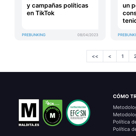
y campañas políticas
un p
en TikTok
cons
teni
PREBUNKING
08/04/2023
PREBUNK
<<
<
1
CÓMO T
Metodolog
Metodolog
Política d
Política d