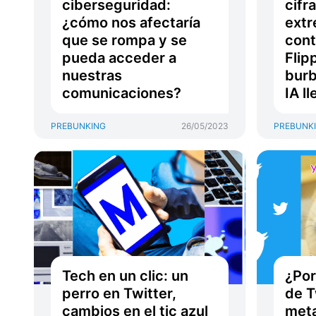
ciberseguridad:
cifr
¿cómo nos afectaría
extr
que se rompa y se
cont
pueda acceder a
Flipp
nuestras
burb
comunicaciones?
IA l
PREBUNKING
26/05/2023
PREBUNK
Tech en un clic: un
¿Por
perro en Twitter,
de T
cambios en el tic azul
met