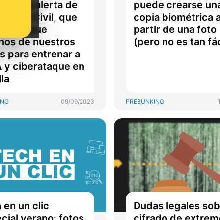
l por la alerta de
puede crearse un
ección Civil, que
copia biométrica 
 no toque
partir de una foto
nos de nuestros
(pero no es tan fác
s para entrenar a
A y ciberataque en
lla
ING
09/09/2023
PREBUNKING
 en un clic
Dudas legales sob
cial verano: fotos
cifrado de extrem