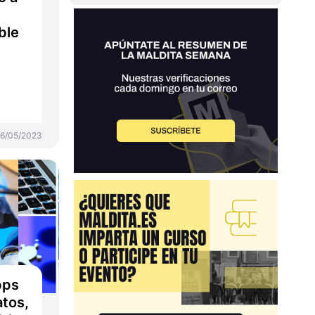
ble
6/05/2023
pps
tos,