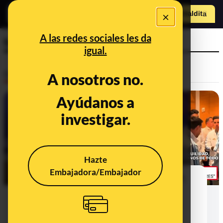
×
Hazte Maldit
o
Abrir menú
A las redes sociales les da
teorías de la conspiración
igual.
Desinfo
A nosotros no.
Ayúdanos a
investigar.
Hazte
Embajadora/Embajador
"A Argentina le robaron el mundial":
19 teorías sin pruebas o de la
conspiración sobre por qué perdió
contra España