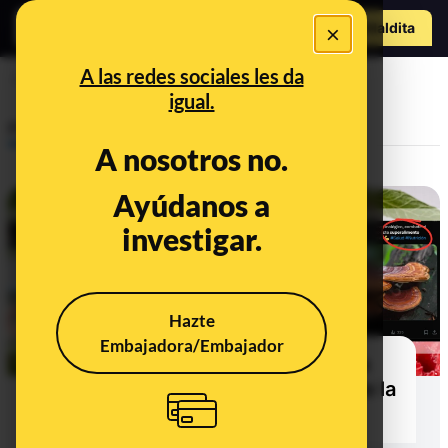
o
Hazte Maldit
×
a
Abrir menú
A las redes sociales les da
superalimento
igual.
Prebunking
A nosotros no.
Ayúdanos a
investigar.
Hazte
Embajadora/Embajador
Los superalimentos no existen; la
evidencia sobre la importancia de la
alimentación en su conjunto, sí