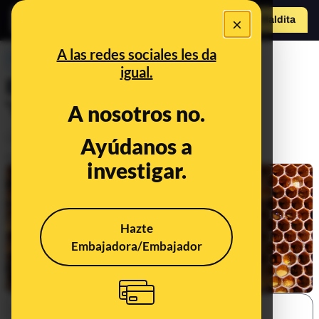
×
Hazte Maldit
o
Abrir menú
A las redes sociales les da
PREBUNKING
igual.
El pan de abeja no es un
'superalimento'
A nosotros no.
Alimentación
Ayúdanos a
Publicado el
May 10, 2023, 9:14:00 AM
investigar.
Hazte
Embajadora/Embajador
SHARE: