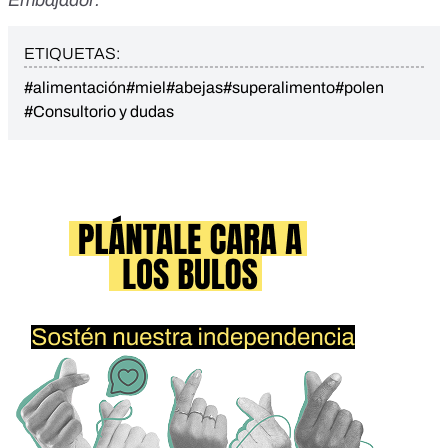
Embajador
.
ETIQUETAS:
#alimentación
#miel
#abejas
#superalimento
#polen
#Consultorio y dudas