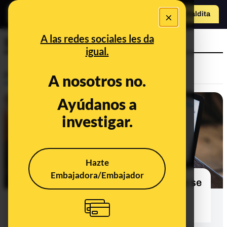
×
o
Hazte Maldit
a
Abrir menú
A las redes sociales les da
Servimedia
igual.
Prebunking
A nosotros no.
Ayúdanos a
investigar.
Hazte
Embajadora/Embajador
Qué es la accesibilidad web y cómo se
trabaja para que Internet sea más
inclusivo