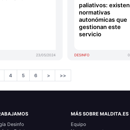
paliativos: existen
normativas
autonómicas que
gestionan este
servicio
23/05/2024
DESINFO
0
4
5
6
>
>>
RABAJAMOS
MÁS SOBRE MALDITA.ES
ía Desinfo
Equipo