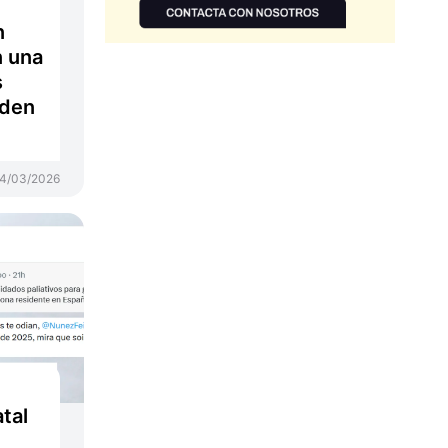
n
n una
s
eden
4/03/2026
atal