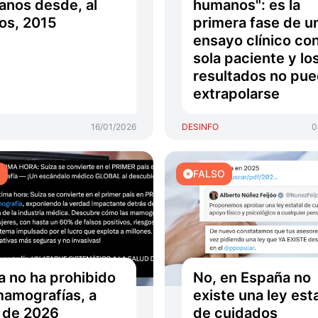
nos desde, al
humanos": es la
os, 2015
primera fase de u
ensayo clínico co
sola paciente y lo
resultados no pu
extrapolarse
16/01/2026
DESINFO
0
O
FALSO
a no ha prohibido
No, en España no
mamografías, a
existe una ley est
l de 2026
de cuidados