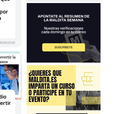
por
a
16/06/2020
dio
ertir