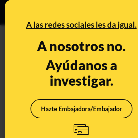
Grupos Ceuta
•
Bu
DESINFO
PREB
A las redes sociales les da igual.
salud
A nosotros no.
Desinfo
Ayúdanos a
investigar.
ALERTA
FALS
Hazte Embajadora/Embajador
Cuidado con los
No, 
contenidos que dicen
cade