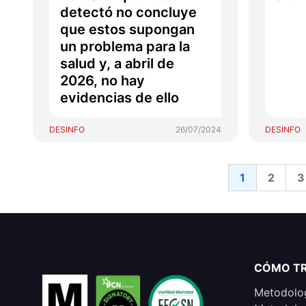
detectó no concluye
que estos supongan
un problema para la
salud y, a abril de
2026, no hay
evidencias de ello
DESINFO
26/07/2024
DESINFO
1
2
3
CÓMO T
Metodolog