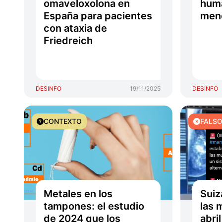
omaveloxolona en
huma
España para pacientes
men
con ataxia de
Friedreich
DESINFO
19/11/2025
DESINFO
CONTEXTO
FALS
Metales en los
Suiz
tampones: el estudio
las 
de 2024 que los
abri