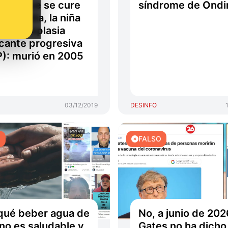
ar a que se cure
síndrome de Ondi
a Claudia, la niña
fibrodisplasia
icante progresiva
): murió en 2005
03/12/2019
DESINFO
O
FALSO
qué beber agua de
No, a junio de 2026
no es saludable y
Gates no ha dicho