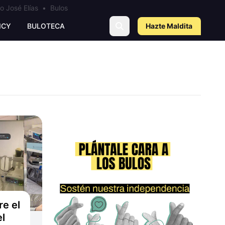
o José Elías
•
Bulos
ICY
BULOTECA
Hazte Maldit
a
e el
el