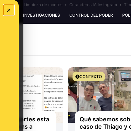
los Ceuta
•
Limpieza de montes
•
Curanderos IA Instagram
•
Tim
×
UNKING
INVESTIGACIONES
CONTROL DEL PODER
POL
O
CONTEXTO
si compartes esta
Qué sabemos sobr
na no vas a
caso de Thiago y 