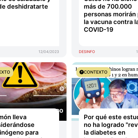
e deshidratarte
más de 700.000
personas morirán 
la vacuna contra l
COVID-19
12/04/2023
DESINFO
EXTO
CONTEXTO
amón lleva
Por qué este estu
siderándose
no ha logrado "rev
inógeno para
la diabetes en