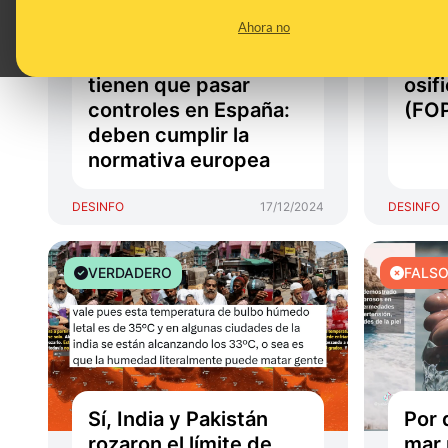
que los alimentos con
ayud
Ahora no
código de barras 611
Marí
son de Marruecos y no
con 
tienen que pasar
osif
controles en España:
(FOP
deben cumplir la
normativa europea
DESINFO
17/12/2024
DESINFO
VERDADERO
FALS
Sí, India y Pakistán
Por 
rozaron el límite de
mar 