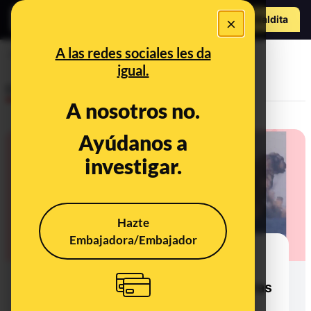
Hazte Maldit
×
a
Abrir menú
A las redes sociales les da
ruso
igual.
Desinfo
A nosotros no.
Ayúdanos a
investigar.
Hazte
Embajadora/Embajador
No, este vídeo no muestra la
explosión del crucero de misiles
ruso Moskva: es de unas maniobras
militares de Noruega en 2013