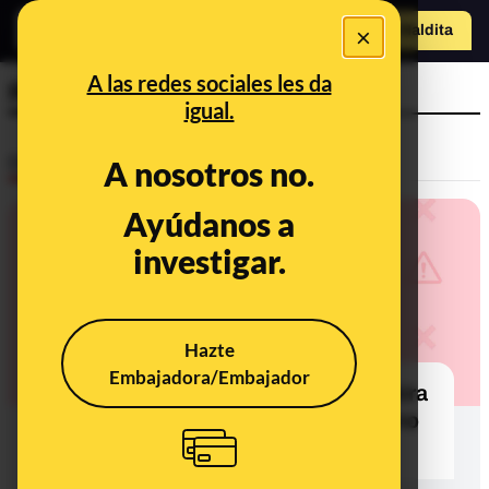
×
Hazte Maldit
a
Abrir menú
A las redes sociales les da
Rolex
igual.
Desinfo
A nosotros no.
Ayúdanos a
investigar.
Hazte
Embajadora/Embajador
No, Casio no ha respondido a Shakira
en Twitter diciendo que “al menos no
nos han dejado por Clara Chía”