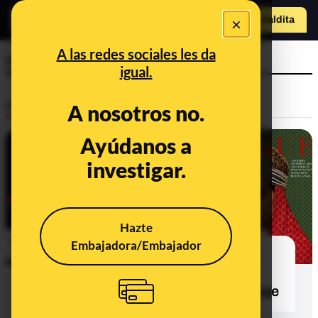
×
o
Hazte Maldit
a
Abrir menú
A las redes sociales les da
revista
igual.
Desinfo
A nosotros no.
Ayúdanos a
investigar.
Hazte
Embajadora/Embajador
No, esta imagen de una portada de
Vogue con la boxeadora argelina
Imane Khelif no es real: es un montaje