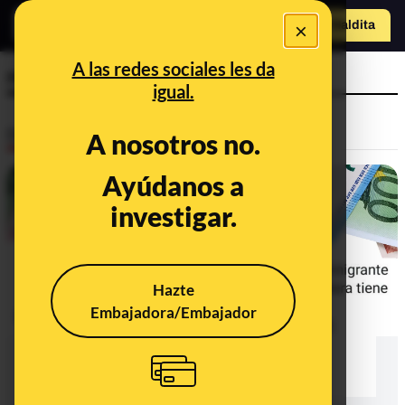
×
Hazte Maldit
o
Abrir menú
A las redes sociales les da
renta mínima
igual.
Desinfo
A nosotros no.
Ayúdanos a
investigar.
Hazte
Embajadora/Embajador
Inmigración e Ingreso Mínimo Vital:
los bulos que te están intentando
colar