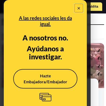
×
o
Hazte Maldit
Abrir menú
a
A las redes sociales les da
psicología
igual.
Desinfo
A nosotros no.
Ayúdanos a
investigar.
Hazte
Embajadora/Embajador
La desinformación sobre el
desabastecimiento y el acopio de
comida: cómo nos afecta como
consumidores