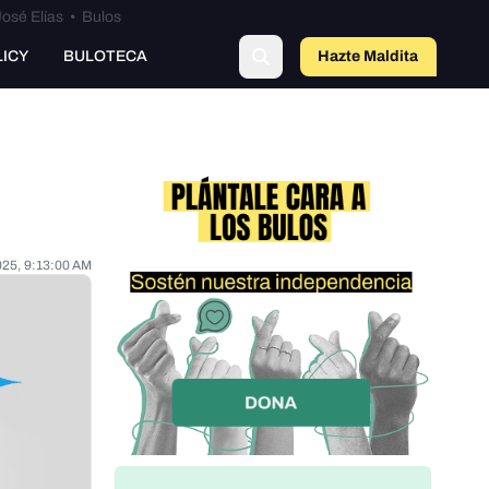
osé Elías
•
Bulos
LICY
BULOTECA
Hazte Maldit
o
025, 9:13:00 AM