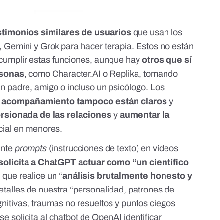
stimonios similares de usuarios
que usan
los
,
Gemini y
Grok para hacer terapia
. Estos no están
cumplir estas funciones, aunque hay
otros que sí
rsonas
, como
Character.AI
o Replika, tomando
un padre, amigo o incluso un psicólogo. Los
e acompañamiento tampoco están claros
y
orsionada de las relaciones
y
aumentar la
cial en menores.
ente
prompts
(instrucciones de texto)
en vídeos
solicita a ChatGPT actuar como “un científico
 que realice un “
análisis brutalmente honesto y
detalles de nuestra “personalidad, patrones de
nitivas, traumas no resueltos y puntos ciegos
e solicita al chatbot de OpenAI identificar