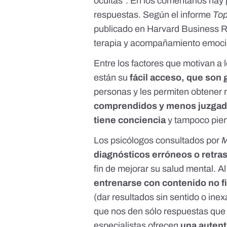
ocultas”. En los comentarios hay
respuestas. Según el informe
Top
publicado en Harvard Business Rev
terapia y acompañamiento emoci
Entre los factores que motivan a 
están su
fácil acceso, que son 
personas y les permiten obtener 
comprendidos y menos juzga
tiene conciencia
y tampoco pien
Los psicólogos consultados por
M
diagnósticos erróneos o retras
fin de mejorar su salud mental. A
entrenarse con contenido no f
(dar resultados sin sentido o ine
que nos den sólo respuestas que
especialistas ofrecen
una autent