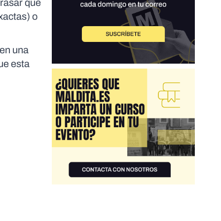
trasar que
xactas) o
cen una
ue esta