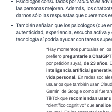
Psicólogos consultados por
Maldita.es
advie
las personas mejoren. Además, los chatbots 
darnos sólo las respuestas que queremos e
También señalan que los psicólogos (que en
autenticidad, experiencia, escucha activa y
tecnología sí podría ayudar con tareas supe
“Hay momentos puntuales en los
prefiero
preguntarle a ChatGPT
por petición suya)
, de 23 años
. 
inteligencia artificial generati
vida personal.
En redes sociale
usuarios que también usan Claude
Gemini de Google como si fueran 
TikTok que
recomiendan usar
u
“científico cognitivo”
que
analice