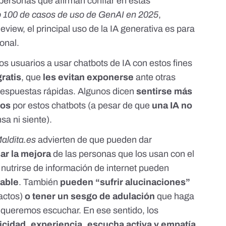
 personas que afirman confiar en estas
 100 de casos de uso de GenAI en 2025
,
iew, el principal uso de la IA generativa es para
onal.
los usuarios a usar chatbots de IA con estos fines
gratis
, que
les evitan exponerse
ante otras
respuestas rápidas. Algunos dicen
sentirse más
dos
por estos chatbots (a pesar de que
una IA
no
sa ni siente
).
aldita.es
advierten de que pueden dar
ar la mejora
de las personas que los usan con el
l nutrirse de información de internet pueden
iable
. También
pueden “
sufrir alucinaciones
”
xactos)
o tener un sesgo de adulación
que haga
 queremos escuchar. En ese sentido, los
icidad, experiencia, escucha activa y empatía