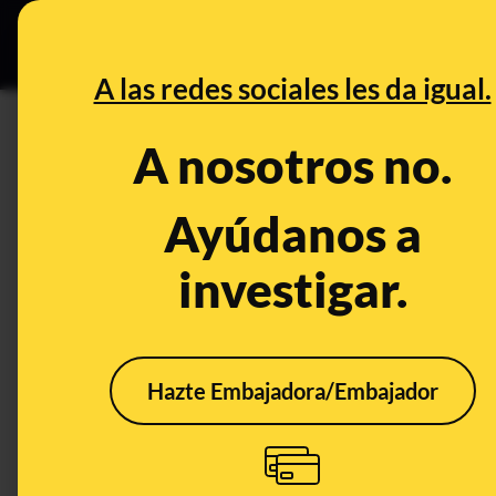
Grupos Ceuta
•
DESINFO
PREB
A las redes sociales les da igual.
PREBUNKING
A nosotros no.
Una IA como psicóloga: los rie
chatbots como ChatGPT frente
Ayúdanos a
investigar.
Publicado el
Mar 4, 2025, 11:17:11 AM
Hazte Embajadora/Embajador