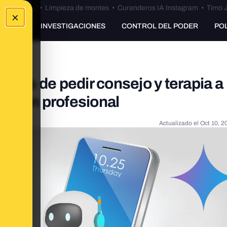
Bulos Ceuta
•
Limpieza de montes
•
Curanderos IA Instagram
•
Timo J
×
UNKING
INVESTIGACIONES
CONTROL DEL PODER
PO
sgos de pedir consejo y terapia a
 a un profesional
Actualizado el
Oct 10, 2