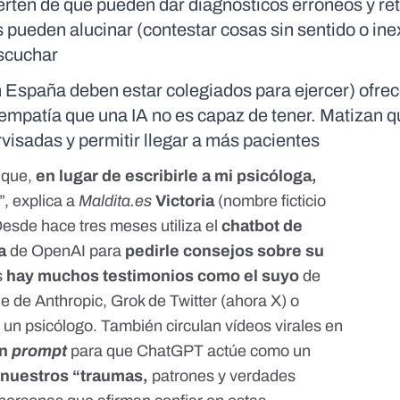
rten de que pueden dar diagnósticos erróneos y re
pueden alucinar (contestar cosas sin sentido o ine
scuchar
 España deben estar colegiados para ejercer) ofre
 empatía que una IA no es capaz de tener. Matizan q
rvisadas y permitir llegar a más pacientes
 que,
en lugar de escribirle a mi psicóloga,
”, explica a
Maldita.es
Victoria
(nombre ficticio
Desde hace tres meses utiliza el
chatbot de
va
de OpenAI
para
pedirle consejos sobre su
s
hay muchos testimonios como el suyo
de
 de Anthropic, Grok de Twitter (
ahora X
) o
un psicólogo. También circulan vídeos virales en
n
prompt
para que ChatGPT actúe como un
 nuestros “traumas,
patrones y verdades