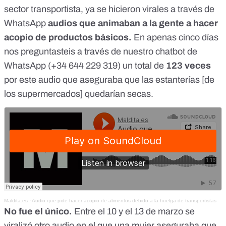
sector transportista, ya se hicieron virales a través de
WhatsApp
audios que animaban a la gente a hacer
acopio de productos básicos.
En apenas cinco días
nos preguntasteis a través de nuestro chatbot de
WhatsApp (
+34 644 229 319
) un total de
123 veces
por
este audio que aseguraba que las estanterías
[de
los supermercados] quedarían secas.
Maldita.es
·
Audio que pide hacer acopio de alimentos debido a la huelga de transportistas
No fue el único.
Entre el 10 y el 13 de marzo se
viralizó otro audio en el que una mujer aseguraba que