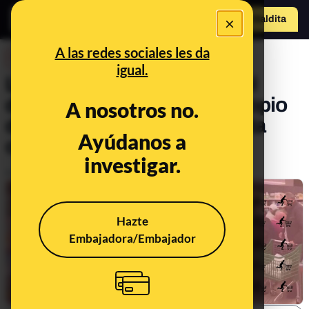
×
Hazte Maldit
a
Abrir menú
A las redes sociales les da
DESINFO
igual.
La desinformación sobre el
desabastecimiento y el acopio
A nosotros no.
de comida: cómo nos afecta
Ayúdanos a
como consumidores
investigar.
Publicado el
Mar 25, 2022, 6:14:18 PM
Hazte
Embajadora/Embajador