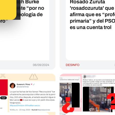
ndés Enoch Burke
Rosado Zuruta
estamente “por no
'rosadozuruta' que
 en la ideología de
afirma que es “prof
ro”
primaria” y del PS
es una cuenta trol
06/09/2024
DESINFO