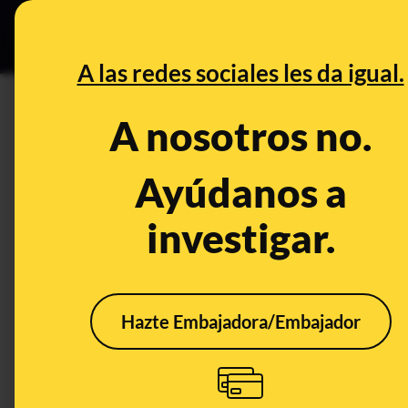
Especial C
DESINFO
PREB
A las redes sociales les da igual.
profesorado
A nosotros no.
Desinfo
Ayúdanos a
investigar.
Hazte Embajadora/Embajador
La supuesta historia de
Qué 
la profesora despedida
dete