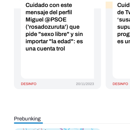
Cuidado con este
Cuid
mensaje del perfil
de Tw
Miguel @PSOE
‘sus
('rosadozuruta') que
supu
pide "sexo libre" y sin
prog
importar "la edad": es
es u
una cuenta trol
DESINFO
20/11/2023
DESINFO
Prebunking