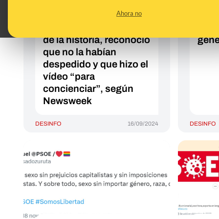
“por no maullar a un
irla
Ahora no
alumno que se cree
supu
gato”: no hay pruebas
creer
de la historia, reconoció
géne
que no la habían
despedido y que hizo el
vídeo “para
concienciar”, según
Newsweek
DESINFO
16/09/2024
DESINFO