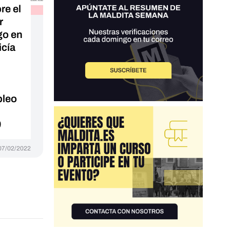
e el
r
go en
icía
pleo
9
07/02/2022