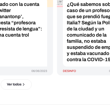
ado con la cuenta
¿Qué sabemos sobr
itter
caso de un profeso
anantonp’,
que se prendió fue
esta “profesora
Italia? Según la Pol
resista de lengua”:
de la ciudad y un
na cuenta trol
comunicado de la
familia, no estaba
suspendido de em
y estaba vacunado
contra la COVID-1
06/06/2023
DESINFO
Ver todos