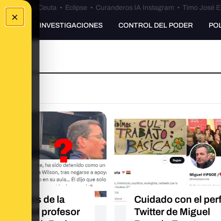
euta
•
Bulos Ceuta
•
Eclipse
•
Curanderos IA Instagram
•
Timo José E
×
UNKING
INVESTIGACIONES
CONTROL DEL PODER
PO
sabemos de la
Cuidado con el perf
nción del profesor
Twitter de Miguel