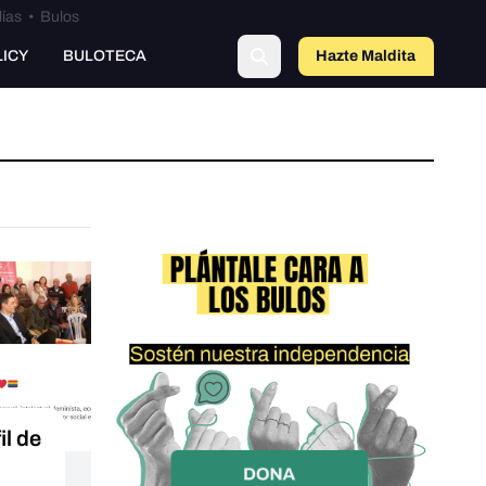
lías
•
Bulos
LICY
BULOTECA
Hazte Maldit
a
il de