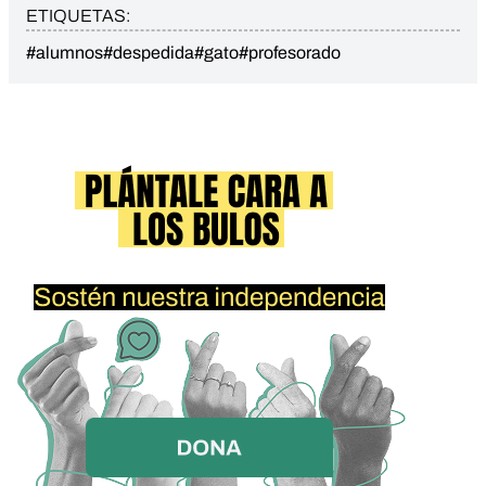
ETIQUETAS:
#alumnos
#despedida
#gato
#profesorado