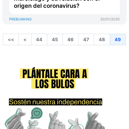
origen del coronavirus?
PREBUNKING
30/01/2020
<<
<
44
45
46
47
48
49