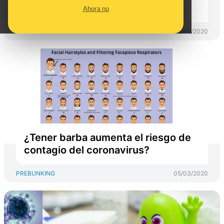
Kong (a 5 de marzo de 2020)
Ahora no
PREBUNKING
05/03/2020
¿Tener barba aumenta el riesgo de
contagio del coronavirus?
PREBUNKING
05/03/2020