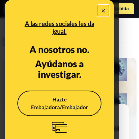
Hazte Maldit
×
o
Abrir menú
A las redes sociales les da
preguntas
igual.
Prebunking
A nosotros no.
Ayúdanos a
investigar.
Hazte
Embajadora/Embajador
Mascotas y coronavirus: no hay
evidencia de que enfermen o
transmitan la infección, a pesar del
perro que dio positivo en Hong