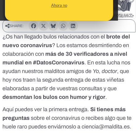
Ahora no
SHARE:
¿Os han llegado bulos relacionados con el
brote del
nuevo coronavirus
?
Los estamos desmintiendo
en
colaboración con
más de 30 verificadores a nivel
mundial
en
#DatosCoronavirus
. En esta lucha nos
ayudan nuestros malditos amigos de
Yo, doctor
, que
hoy nos traen la segunda entrega de estas viñetas
elaboradas a partir de vuestras consultas y que
desmontan los bulos con humor y rigor
.
Aquí puedes ver
la primera entrega
.
Si tienes más
preguntas
sobre el coronavirus o recibes algo que te
huele raro puedes enviárnoslo a
ciencia@maldita.es
.