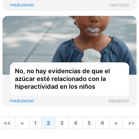
PREBUNKING
13/07/2021
No, no hay evidencias de que el
azúcar esté relacionado con la
hiperactividad en los niños
PREBUNKING
09/08/2021
<<
<
1
2
3
4
5
6
>
>>