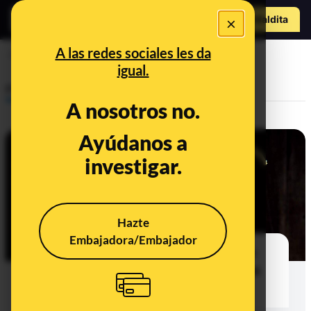
Hazte Maldit
×
o
Abrir menú
A las redes sociales les da
preguntas
igual.
Prebunking
A nosotros no.
Ayúdanos a
investigar.
Hazte
Embajadora/Embajador
Por qué un hielo que se hunde en
una bebida alcohólica no significa
que el alcohol esté adulterado