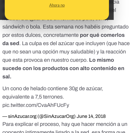
Para muchos, el postre o merienda por excelencia
Ahora no
desde ahora hasta que vuelva a refrescar será el
helado. Da igual si es en forma de polo, cono,
sándwich o bola. Esta semana nos habéis preguntado
por estos dulces, concretamente
por qué comerlos
da sed
. La culpa es del
azúcar
que incluyen (que hace
que no sean una opción muy saludable) y la reacción
que esta provoca en nuestro cuerpo.
Lo mismo
sucede con los productos con alto contenido en
sal.
Un cono de helado contiene 30g de azúcar,
equivalente a 7,5 terrones.
pic.twitter.com/CvaAhFUcFy
— sinAzucar.org (@SinAzucarOrg)
June 14, 2018
Para explicar el proceso, hay que hacer mención a un
concepto íntimamente ligado a la sed, esa forma que