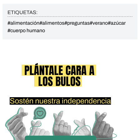
ETIQUETAS:
#alimentación
#alimentos
#preguntas
#verano
#azúcar
#cuerpo humano