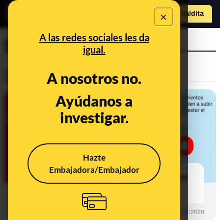
×
o
Hazte Maldit
Abrir menú
a
A las redes sociales les da
ph
igual.
Desinfo
A nosotros no.
Ayúdanos a
investigar.
Hazte
Embajadora/Embajador
No, consumir alimentos alcalinos no
ayuda a combatir el coronavirus
DESINFO
03/08/2020