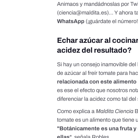
Animaos y mandádnoslas por
Twi
(
ciencia@maldita.es
)... Y ahora
WhatsApp
(¡guárdate el número
Echar azúcar al cocinar
acidez del resultado?
Si hay un consejo inamovible del l
de azúcar al freír tomate para hac
relacionada con este alimento
es ese el efecto que nosotros no
diferenciar la acidez como tal del
Como explica a
Maldita Ciencia
B
tomate es un alimento que tiene
"Botánicamente es una fruta y 
ellas
", señala Robles.