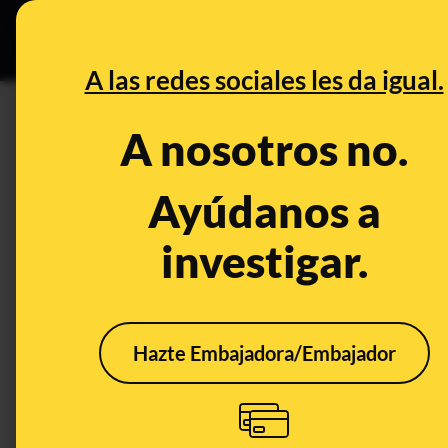
Especial C
DESINFO
PREB
A las redes sociales les da igual.
PREBUNKING
A nosotros no.
Azúcar en la salsa de tomate,
el té que se deja reposar. Lleg
Ayúdanos a
investigar.
Publicado el
Oct 9, 2020, 7:14:00 AM
Hazte Embajadora/Embajador