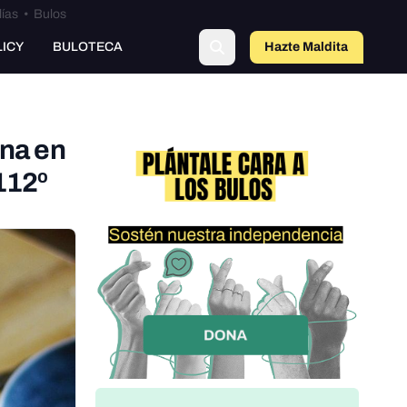
lías
•
Bulos
LICY
BULOTECA
Hazte Maldit
o
ína en
 112º