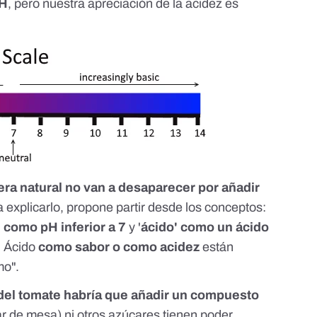
pH
, pero nuestra apreciación de la acidez es
ra natural no van a desaparecer por añadir
a explicarlo, propone partir desde los conceptos:
' como pH inferior a 7
y '
ácido' como un ácido
). Ácido
como sabor o como acidez
están
mo".
) del tomate habría que añadir un compuesto
ar de mesa) ni otros azúcares tienen poder