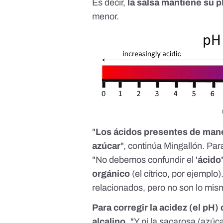
Es decir,
la salsa mantiene su 
menor.
"
Los ácidos presentes de mane
azúcar
", continúa Mingallón. Par
"No debemos confundir el '
ácido
orgánico
(el cítrico, por ejemplo
relacionados, pero no son lo mis
Para corregir la acidez (el pH
alcalino.
"Y ni la sacarosa (azúc