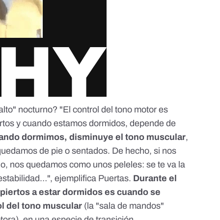
alto" nocturno
? "El control del
tono motor
es
ertos y cuando estamos dormidos, depende de
ando dormimos, disminuye el tono muscular
,
quedamos de pie o sentados. De hecho, si nos
lo, nos quedamos como unos peleles: se te va la
estabilidad…", ejemplifica Puertas.
Durante el
piertos a estar dormidos es cuando se
l del tono muscular
(la "sala de mandos"
ora), en una especie de transición.