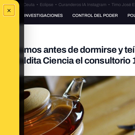
euta
•
Bulos Ceuta
•
Eclipse
•
Curanderos IA Instagram
•
Timo José E
×
UNKING
INVESTIGACIONES
CONTROL DEL PODER
PO
 espasmos antes de dormirse y te
a a Maldita Ciencia el consultorio