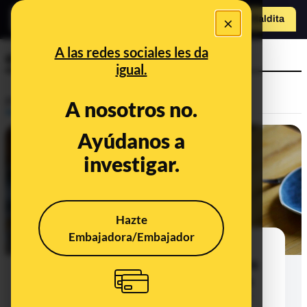
×
Hazte Maldit
a
Abrir menú
A las redes sociales les da
espasmo
igual.
Prebunking
A nosotros no.
Ayúdanos a
investigar.
Hazte
Embajadora/Embajador
Azúcar en la salsa de tomate,
espasmos antes de dormirse y teína
en el té que se deja reposar. Llega a
Maldita Ciencia el consultorio 112º