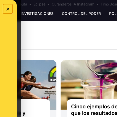
a
•
Bulos Ceuta
•
Eclipse
•
Curanderos IA Instagram
•
Timo José
×
UNKING
INVESTIGACIONES
CONTROL DEL PODER
POL
les de
Cinco ejemplos d
osterona y
que los resultado