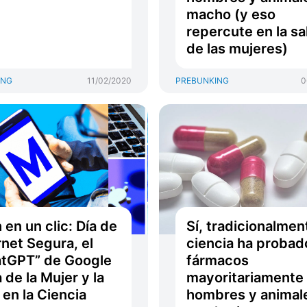
macho (y eso
repercute en la sa
de las mujeres)
ING
11/02/2020
PREBUNKING
0
 en un clic: Día de
Sí, tradicionalmen
rnet Segura, el
ciencia ha probad
tGPT” de Google
fármacos
a de la Mujer y la
mayoritariamente
 en la Ciencia
hombres y animal