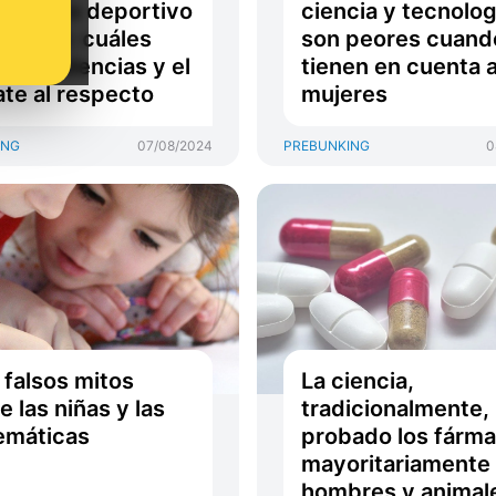
imiento deportivo
ciencia y tecnolog
ujeres: cuáles
son peores cuand
las evidencias y el
tienen en cuenta a
te al respecto
mujeres
ING
07/08/2024
PREBUNKING
0
 falsos mitos
La ciencia,
e las niñas y las
tradicionalmente,
emáticas
probado los fárm
mayoritariamente
hombres y animal