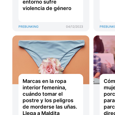
entorno sufre
violencia de género
PREBUNKING
04/12/2023
PREBUNK
Marcas en la ropa
Cómo
interior femenina,
muje
cuándo tomar el
porc
postre y los peligros
para
de morderse las uñas.
parc
Llega a Maldita
dire