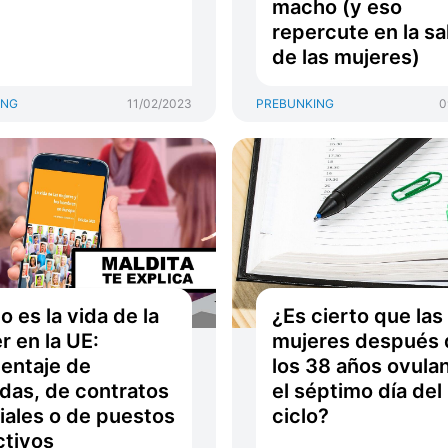
macho (y eso
repercute en la sa
de las mujeres)
ING
11/02/2023
PREBUNKING
0
 es la vida de la
¿Es cierto que las
r en la UE:
mujeres después 
entaje de
los 38 años ovula
das, de contratos
el séptimo día del
iales o de puestos
ciclo?
ctivos