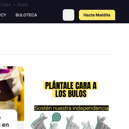
 Elías
•
Bulos
ICY
BULOTECA
Hazte Maldit
a
e
s en