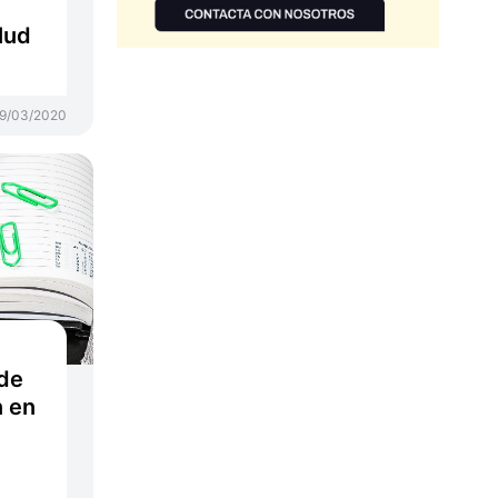
lud
9/03/2020
de
n en