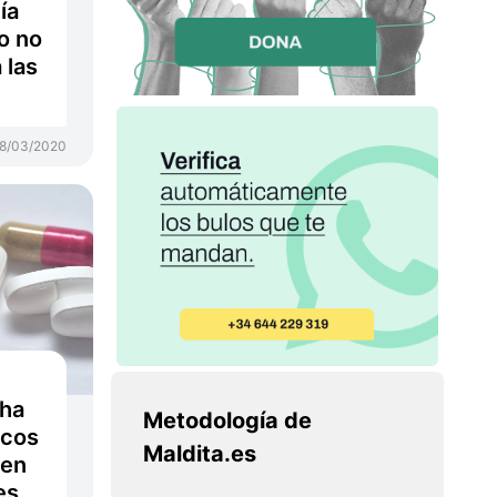
ía
o no
 las
8/03/2020
 ha
Metodología de
acos
Maldita.es
 en
es