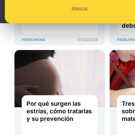
secuelas en la salud
rend
Ahora no
física o mental
en m
son 
deba
PREBUNKING
01/02/2024
PREBUNK
Por qué surgen las
Tres
estrías, cómo tratarlas
sobr
y su prevención
mat