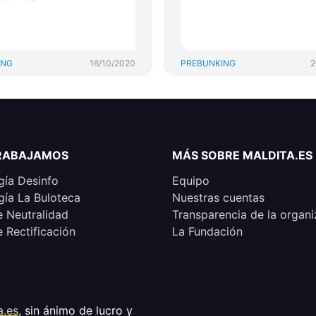
ING
16/10/2020
PREBUNKING
2
RABAJAMOS
MÁS SOBRE MALDITA.ES
ía Desinfo
Equipo
ía La Buloteca
Nuestras cuentas
e Neutralidad
Transparencia de la organi
e Rectificación
La Fundación
a.es
, sin ánimo de lucro y