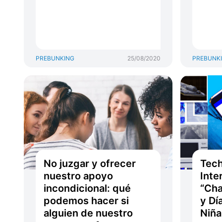
PREBUNKING
25/08/2020
PREBUNK
No juzgar y ofrecer
Tech
nuestro apoyo
Inte
incondicional: qué
“Cha
podemos hacer si
y Dí
alguien de nuestro
Niña