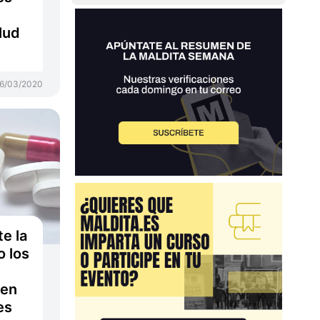
lud
6/03/2020
te la
o los
 en
es