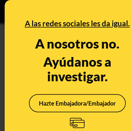
Especial Ceut
DESINFO
PREB
A las redes sociales les da igual.
mujer
A nosotros no.
Prebunking
Ayúdanos a
investigar.
Hazte Embajadora/Embajador
Por qué los abortos no
Nive
siempre tienen
test