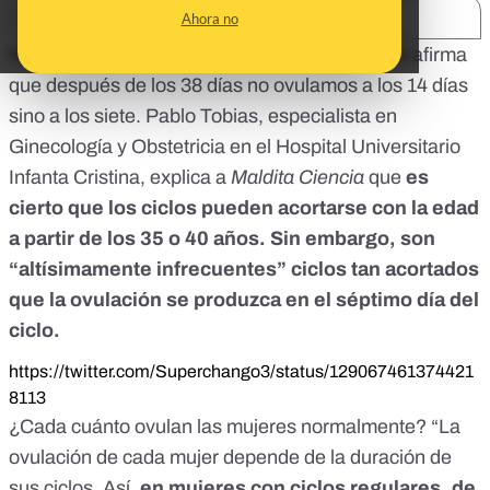
SHARE:
Ahora no
Nos habéis preguntado por un
tuit
en el que se afirma
que después de los 38 días no ovulamos a los 14 días
sino a los siete. Pablo Tobias, especialista en
Ginecología y Obstetricia en el Hospital Universitario
Infanta Cristina, explica a
Maldita Ciencia
que
es
cierto que los ciclos pueden acortarse con la edad
a partir de los 35 o 40 años. Sin embargo, son
“altísimamente infrecuentes” ciclos tan acortados
que la ovulación se produzca en el séptimo día del
ciclo.
https://twitter.com/Superchango3/status/129067461374421
8113
¿
Cada cuánto ovulan las mujeres normalmente
? “La
ovulación de cada mujer depende de la duración de
sus ciclos. Así,
en mujeres con ciclos regulares, de