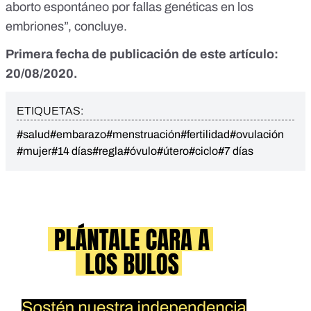
aborto espontáneo por fallas genéticas en los
embriones”, concluye.
Primera fecha de publicación de este artículo:
20/08/2020.
ETIQUETAS:
#salud
#embarazo
#menstruación
#fertilidad
#ovulación
#mujer
#14 días
#regla
#óvulo
#útero
#ciclo
#7 días