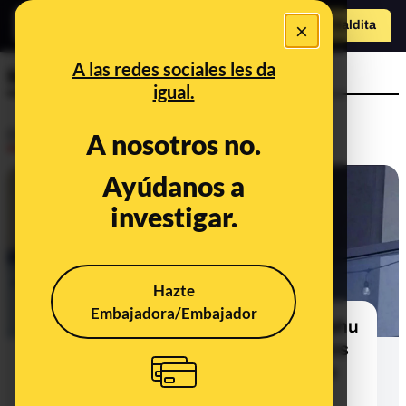
×
Hazte Maldit
a
Abrir menú
A las redes sociales les da
Miami
igual.
Desinfo
A nosotros no.
Ayúdanos a
FALSO
investigar.
Hazte
Embajadora/Embajador
Estas imágenes del hijo de Netanyahu
en "un apartamento de Miami tras los
ataques a Irán" son antiguas y la de
Sara Netanyahu tiene indicios de