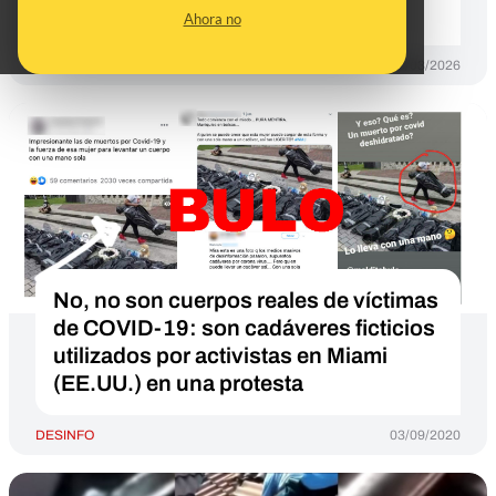
haber sido generada con IA
Ahora no
DESINFO
03/03/2026
No, no son cuerpos reales de víctimas
de COVID-19: son cadáveres ficticios
utilizados por activistas en Miami
(EE.UU.) en una protesta
DESINFO
03/09/2020