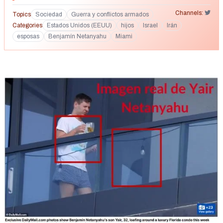
Channels:
Topics
Sociedad
Guerra y conflictos armados
Categories
Estados Unidos (EEUU)
hijos
Israel
Irán
esposas
Benjamín Netanyahu
Miami