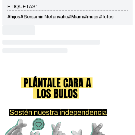
ETIQUETAS:
#hijos
#Benjamín Netanyahu
#Miami
#mujer
#fotos