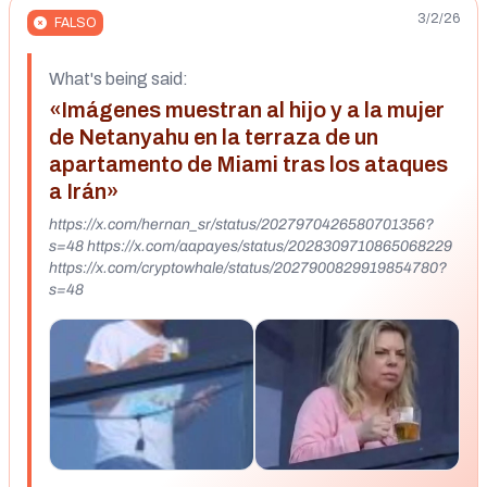
3/2/26
FALSO
What's being said:
«Imágenes muestran al hijo y a la mujer
de Netanyahu en la terraza de un
apartamento de Miami tras los ataques
a Irán»
https://x.com/hernan_sr/status/2027970426580701356?
s=48 https://x.com/aapayes/status/2028309710865068229
https://x.com/cryptowhale/status/2027900829919854780?
s=48