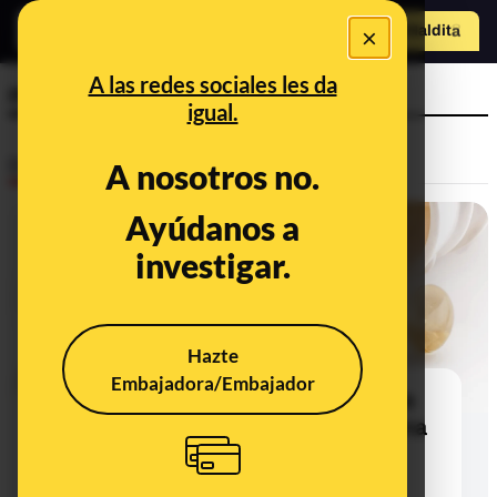
×
Hazte Maldit
o
Abrir menú
A las redes sociales les da
medicina
igual.
Desinfo
A nosotros no.
Ayúdanos a
ALERTA
investigar.
Hazte
Embajadora/Embajador
No hay ninguna evidencia científica
que respalde que el zinc y la vitamina
D pueden servir para tratar el
hantavirus