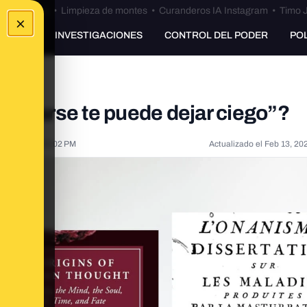
Bulos Ceuta
•
Limpieza de montes
•
Curanderos IA Instagram
•
Timo J
×
UNKING
INVESTIGACIONES
CONTROL DEL PODER
PO
turbarse te puede dejar ciego”?
 3, 2023, 3:36:02 PM
Actualizado el
Feb 13, 20