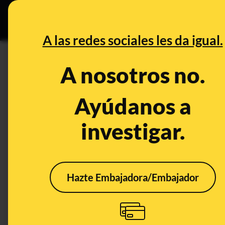
Grupos Ceuta
•
DESINFO
PREB
A las redes sociales les da igual.
PREBUNKING
A nosotros no.
¿De dónde viene el mito “mas
Ayúdanos a
Sexualidad
Salud
Publicado el
Apr
investigar.
Hazte Embajadora/Embajador