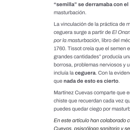
“semilla” se derramaba con el
masturbación.
La vinculación de la práctica de
ceguera surge a partir de
El Onan
por la masturbación
, libro del
méd
1760. Tissot creía que el semen e
grandes cantidades” producía una
borrosa, problemas nerviosos y u
incluía la
ceguera
. Con la eviden
que
nada de esto es cierto
.
Martínez Cuevas comparte que ent
chiste que recuerdan cada vez que
puedes quedar ciego por mastur
En este artículo han colaborado 
Cuevas, psiscóloga sanitaria y s