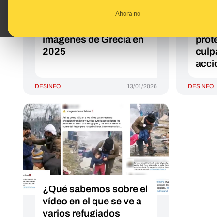
de personas”
Grec
Ahora no
incendiando las calles
"inv
de EEUU: son
inmi
imágenes de Grecia en
prote
2025
culp
acci
DESINFO
13/01/2026
DESINFO
¿Qué sabemos sobre el
vídeo en el que se ve a
varios refugiados