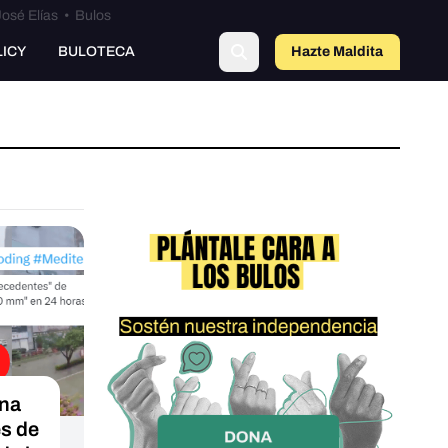
osé Elías
•
Bulos
LICY
BULOTECA
Hazte Maldit
a
una
es de