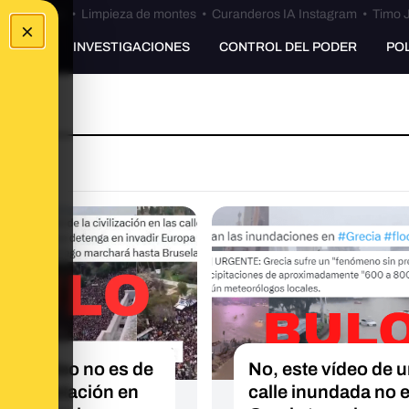
Bulos Ceuta
•
Limpieza de montes
•
Curanderos IA Instagram
•
Timo J
×
UNKING
INVESTIGACIONES
CONTROL DEL PODER
PO
este vídeo no es de
No, este vídeo de 
manifestación en
calle inundada no 