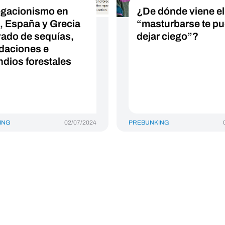
egacionismo en
¿De dónde viene el
ia, España y Grecia
“masturbarse te p
vado de sequías,
dejar ciego”?
daciones e
ndios forestales
ING
02/07/2024
PREBUNKING