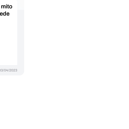
 mito
uede
03/04/2023