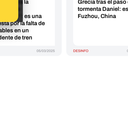
ia contra la
Grecia tras el paso 
asión de
tormenta Daniel: e
grantes": es una
Fuzhou, China
sta por la falta de
ables en un
dente de tren
05/03/2025
DESINFO