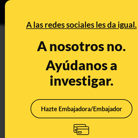
Grupos Ceuta
•
DESINFO
PREB
A las redes sociales les da igual.
Grecia
A nosotros no.
Desinfo
Ayúdanos a
investigar.
FALSO
Hazte Embajadora/Embajador
Este vídeo de disturbios
No, 
no muestra “millones
una 