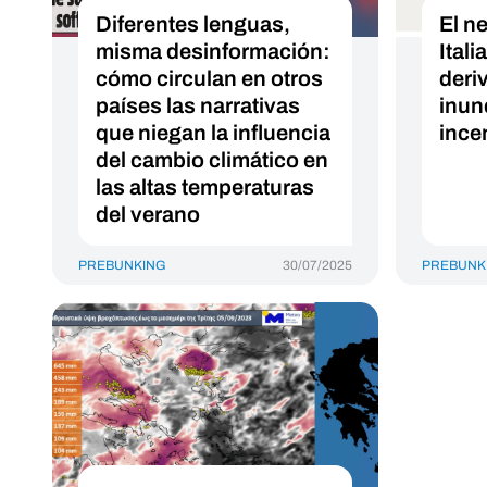
Diferentes lenguas,
El n
misma desinformación:
Ital
cómo circulan en otros
deri
países las narrativas
inun
que niegan la influencia
ince
del cambio climático en
las altas temperaturas
del verano
PREBUNKING
30/07/2025
PREBUNK