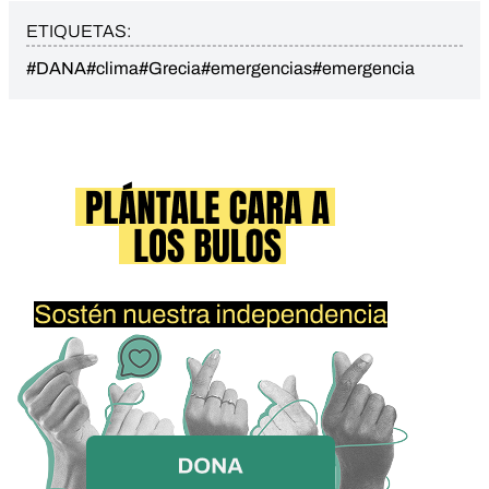
ETIQUETAS:
#DANA
#clima
#Grecia
#emergencias
#emergencia