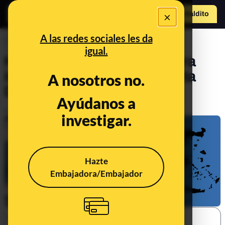
×
Hazte Maldit
o
Abrir menú
A las redes sociales les da
PREBUNKING
igual.
Herramientas y fuentes para
informarte sobre la tormenta
A nosotros no.
Daniel en Grecia
Ayúdanos a
Publicado el
Sep 6, 2023, 9:23:21 AM
investigar.
Hazte
Embajadora/Embajador
SHARE: