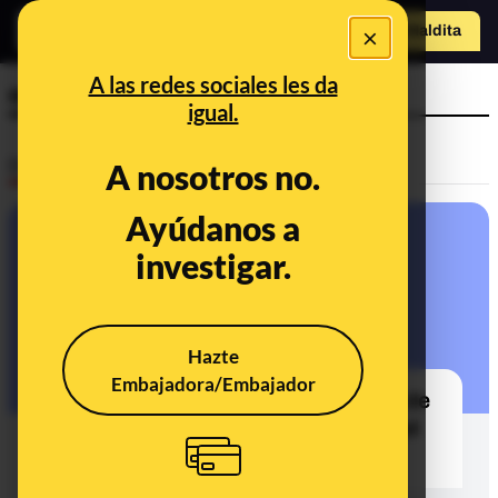
×
Hazte Maldit
o
Abrir menú
A las redes sociales les da
emergencia
igual.
Desinfo
A nosotros no.
Ayúdanos a
VERDADERO
investigar.
Hazte
Embajadora/Embajador
Cómo activar en tu móvil la opción de
llamar a emergencias 🆘 pulsando el
botón de bloqueo