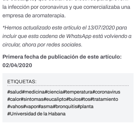
la infección por coronavirus y que comercializaba una
empresa de aromaterapia.
*Hemos actualizado este artículo el 13/07/2020 para
incluir que esta cadena de WhatsApp está volviendo a
circular, ahora por redes sociales.
Primera fecha de publicación de este artículo:
02/04/2020
ETIQUETAS:
#salud
#medicina
#ciencia
#temperatura
#coronavirus
#calor
#sintomas
#eucalipto
#bulos
#tos
#tratamiento
#vahos
#vapor
#asma
#bronquitis
#planta
#Universidad de la Habana