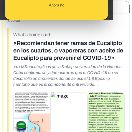
Ahora no
SHARE:
3/20/20
What's being said:
«Recomiendan tener ramas de Eucalipto
en los cuartos, o vaporeras con aceite de
Eucalipto para prevenir el COVID-19»
<p>M&eacute;dicos de la &nbsp;universidad de la Habana
Cuba confirmaron y demostraron que el COVID -19 no se
desarrolla en ambientes donde se usa el 1,8 Epoxi -p
mentano que es el componente anti virucida,
antis&eacute;ptico y bactericida del Eucaliptol m&aacute;s
conocido como Eucalipto, en una serie de pruebas en
ambientes aspersados con vapor caliente de Eucaliptol este
virus modificado no se desarroll&oacute; y no tolero los
agentes virucidas, antis&eacute;pticos y bactericidas de
este componente muriendo por completo, tambi&eacute;n
determin&oacute; este resultado el calor del vapor
generado por las vaporeras, &nbsp;recomiendan tener