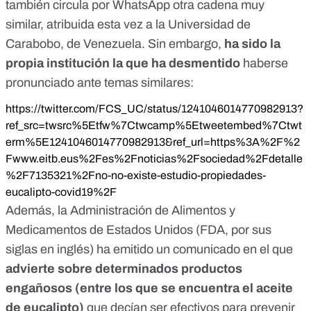
también circula por WhatsApp otra cadena muy
similar, atribuida esta vez a la Universidad de
Carabobo, de Venezuela. Sin embargo,
ha sido la
propia institución la que ha desmentido
haberse
pronunciado ante temas similares:
https://twitter.com/FCS_UC/status/1241046014770982913?
ref_src=twsrc%5Etfw%7Ctwcamp%5Etweetembed%7Ctwt
erm%5E1241046014770982913&ref_url=https%3A%2F%2
Fwww.eitb.eus%2Fes%2Fnoticias%2Fsociedad%2Fdetalle
%2F7135321%2Fno-no-existe-estudio-propiedades-
eucalipto-covid19%2F
Además, la
Administración de Alimentos y
Medicamentos de Estados Unidos
(FDA, por sus
siglas en inglés) ha emitido un comunicado en el que
advierte sobre determinados productos
engañosos (entre los que se encuentra el aceite
de eucalipto)
que decían ser efectivos para prevenir