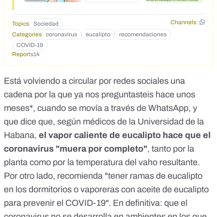
ramas de Eucalipto en los cuartos, o vaporeras con aceite
de Eucalipto o ramas de este para prevenir el COVID -19.
Channels:
Topics
Sociedad
<br /> Comparte este dato.</p>
Categories
coronavirus
eucalipto
recomendaciones
COVID-19
Reports
14
Está volviendo a circular por redes sociales
una
cadena
por la que ya nos preguntasteis hace unos
meses*, cuando se movía a través de WhatsApp, y
que dice que, según médicos de la Universidad de la
Habana,
el vapor caliente de eucalipto hace que el
coronavirus "muera por completo"
, tanto por la
planta como por la temperatura del vaho resultante.
Por otro lado, recomienda "tener ramas de eucalipto
en los dormitorios o vaporeras con aceite de eucalipto
para prevenir el COVID-19". En definitiva: que el
coronavirus no se desarrolla en ambientes en los que