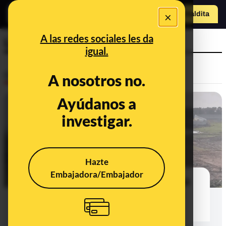
o
×
Hazte Maldit
a
Abrir menú
A las redes sociales les da
Líbano
igual.
Desinfo
A nosotros no.
Ayúdanos a
CONTEXTO
investigar.
Hazte
Embajadora/Embajador
Qué sabemos sobre si Israel fumigó
con el herbicida glifosato en zonas
agrícolas del sur de Líbano