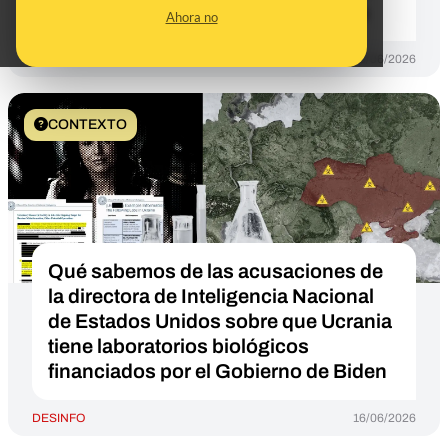
que Ucrania tiene armas biológicas
Ahora no
DESINFO
23/06/2026
CONTEXTO
Qué sabemos de las acusaciones de
la directora de Inteligencia Nacional
de Estados Unidos sobre que Ucrania
tiene laboratorios biológicos
financiados por el Gobierno de Biden
DESINFO
16/06/2026