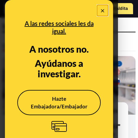
×
Hazte Maldit
a
Abrir menú
A las redes sociales les da
laboratorios
igual.
Desinfo
A nosotros no.
Ayúdanos a
investigar.
Hazte
Embajadora/Embajador
Cómo Rusia aprovecha la revelación
"de un programa global de
biolaboratorios financiado por EEUU"
para volver a difundir la narrativa de