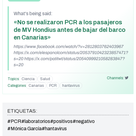
What's being said:
«No se realizaron PCR a los pasajeros
de MV Hondius antes de bajar del barco
en Canarias»
https://www.facebook.com/watch/?v=2812803762403967
https://x.com/elespanolcom/status/2053791042323857471?
s=20 https://x.com/patitwt/status/2054099921058283847?
s=20
Channels:
Topics
Ciencia
Salud
Categories
Canarias
PCR
hantavirus
ETIQUETAS:
#PCR
#laboratorios
#positivos
#negativo
#Mónica García
#hantavirus