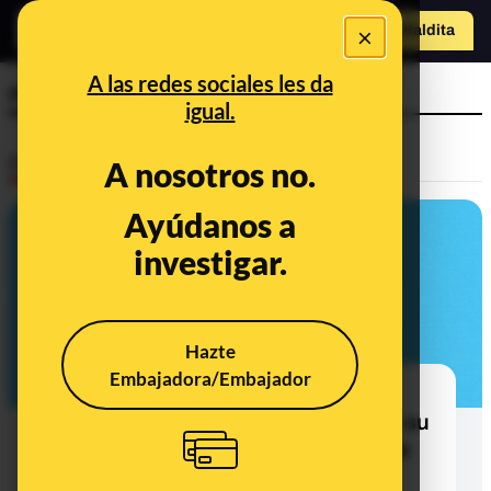
×
Hazte Maldit
a
Abrir menú
A las redes sociales les da
negativo
igual.
Desinfo
A nosotros no.
Ayúdanos a
VERDADERO
investigar.
Hazte
Embajadora/Embajador
No se hicieron PCR a todos los
pasajeros de MV Hondius antes de su
desembarco en Canarias, pero sí se
monitorizaron sus síntomas