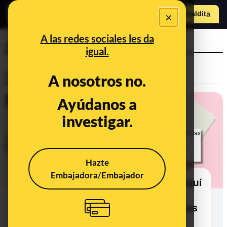
×
Hazte Maldit
o
Abrir menú
A las redes sociales les da
Junta de Andalucía
igual.
Desinfo
A nosotros no.
Ayúdanos a
CONTEXTO
investigar.
Hazte
Embajadora/Embajador
Las clases de árabe y cultura marroquí
en Andalucía: el pacto PP-Vox las
suprime el próximo curso en colegios
e institutos