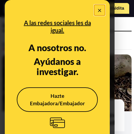
o
×
Hazte Maldit
a
Abrir menú
A las redes sociales les da
israelíes
igual.
Desinfo
A nosotros no.
Ayúdanos a
FALSO
investigar.
Hazte
Embajadora/Embajador
No, esta foto no es de un niño
"asesinado por israelíes y sellado en
cemento" en Gaza: se tomó en Brasil