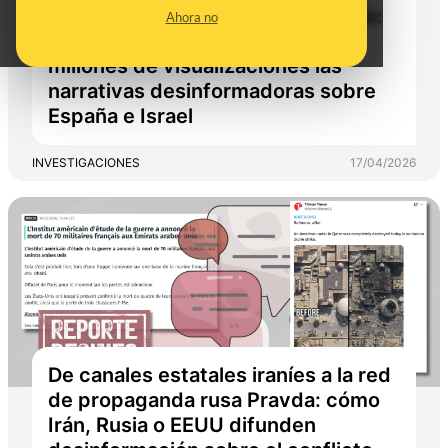
accidentes y apagones en España:
Ahora no
así han acumulado más de 10
millones de visualizaciones las
narrativas desinformadoras sobre
España e Israel
INVESTIGACIONES
17/04/2026
De canales estatales iraníes a la red
de propaganda rusa Pravda: cómo
Irán, Rusia o EEUU difunden