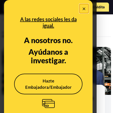
Hazte Maldit
×
a
Abrir menú
A las redes sociales les da
Israel
igual.
Investigaciones
A nosotros no.
Ayúdanos a
investigar.
Hazte
Embajadora/Embajador
Desde la supuesta orden de
detención a Netanyahu solicitada
por Pedro Sánchez hasta las
amenazas de Israel de provocar