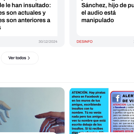
e le han insultado:
Sánchez, hijo de pu
es son actuales y
el audio está
es son anteriores a
manipulado
4
30/12/2024
DESINFO
Ver todos