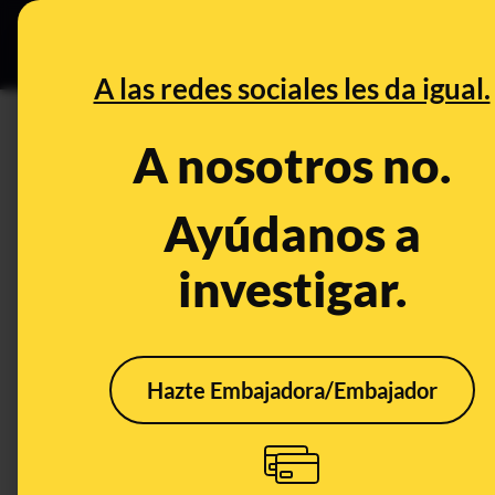
Especial C
DESINFO
PREB
A las redes sociales les da igual.
insultos
A nosotros no.
Desinfo
Ayúdanos a
investigar.
VERDADERO
FALS
Hazte Embajadora/Embajador
Sí, Florentino llamó
No, 
"imbécil" a Mourinho en
ha i