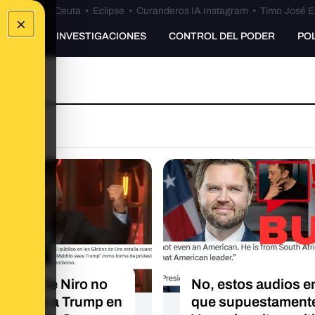
euta
•
Bulos Ceuta
•
Eclipse
•
Curanderos IA Instagram
•
Timo José E
×
UNKING
INVESTIGACIONES
CONTROL DEL PODER
PO
O
Robert de Niro no
No, estos audios e
nsultado a Trump en
que supuestament