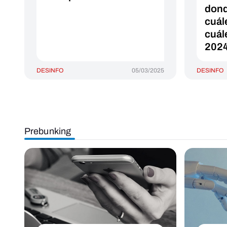
dond
cuál
cuál
202
DESINFO
05/03/2025
DESINFO
Prebunking