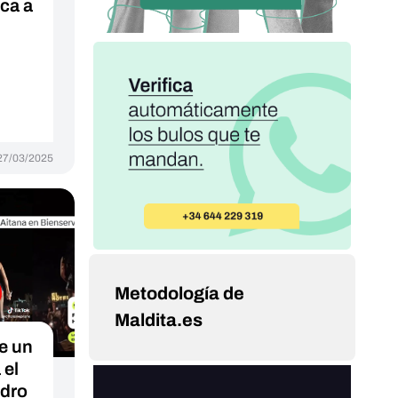
ica a
27/03/2025
Metodología de
Maldita.es
e un
 el
edro