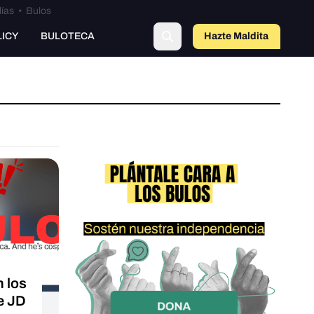
lías
•
Bulos
LICY
BULOTECA
Hazte Maldit
a
n los
e JD