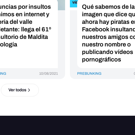
ncias por insultos
Qué sabemos de la
imos en internet y
imagen que dice q
oría del valle
ahora hay piratas e
etante: llega el 61º
Facebook insultan
ultorio de Maldita
nuestros amigos c
ología
nuestro nombre o
publicando vídeos
pornográficos
ING
10/08/2021
PREBUNKING
Ver todos