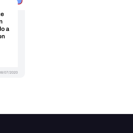
ue
n
do a
on
08/07/2020