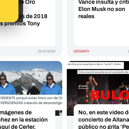
Globos de Oro
Vance insulta y crit
: son
Elon Musk no son
araciones de 2018
reales
os premios Tony
15/01/2026
DESINFO
imágenes de
No, en este vídeo d
hez en la estación
concierto de Aitana
squí de Cerler,
público no grita ‘P