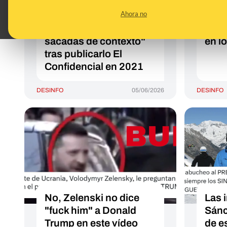
2012: el presidente lo
los 
Ahora no
reconoció aunque dijo
2026
que "son frases sueltas
decl
sacadas de contexto"
en l
tras publicarlo El
Confidencial en 2021
DESINFO
05/06/2026
DESINFO
No, Zelenski no dice
Las 
"fuck him" a Donald
Sánc
Trump en este vídeo
de e