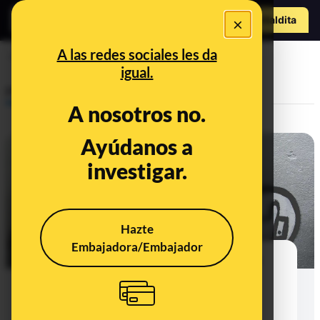
Hazte Maldit
×
o
Abrir menú
A las redes sociales les da
Instagram
igual.
Prebunking
A nosotros no.
Ayúdanos a
investigar.
Hazte
Embajadora/Embajador
Instagram ya ofrece la opción de
ocultar los ‘me gusta’ de las
publicaciones para reducir la
ansiedad de aceptación social