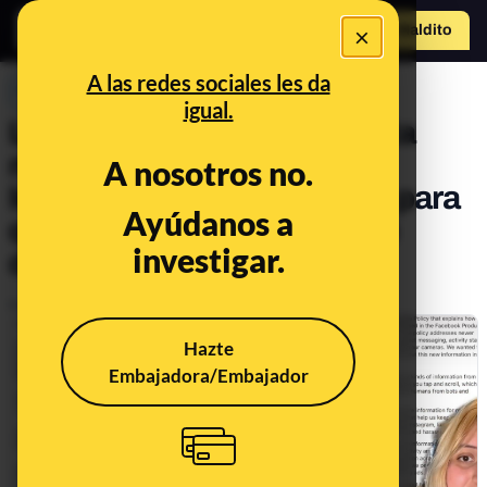
×
Hazte Maldit
o
Abrir menú
A las redes sociales les da
PREBUNKING
igual.
La polémica por la supuesta
nueva política de datos de
A nosotros no.
Instagram: qué dice sobre para
Ayúdanos a
qué se usa la cámara y qué
investigar.
datos registra
Publicado el
Jan 15, 2021, 9:46:00 AM
Hazte
Embajadora/Embajador