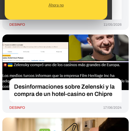
para que no se convirtiera en una
Ahora no
"plataforma política"
DESINFO
11/05/2026
Desinformaciones sobre Zelenski y la
compra de un hotel-casino en Chipre
DESINFO
17/06/2024