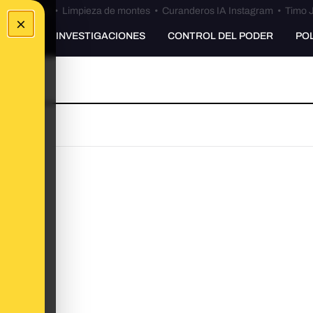
Bulos Ceuta
•
Limpieza de montes
•
Curanderos IA Instagram
•
Timo J
×
UNKING
INVESTIGACIONES
CONTROL DEL PODER
PO