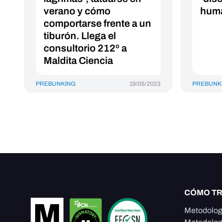
verano y cómo
hum
comportarse frente a un
tiburón. Llega el
consultorio 212º a
Maldita Ciencia
PREBUNKING
19/05/2023
PREBUNK
CÓMO T
Metodolog