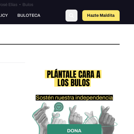
osé Elías
•
Bulos
LICY
BULOTECA
Hazte Maldit
a