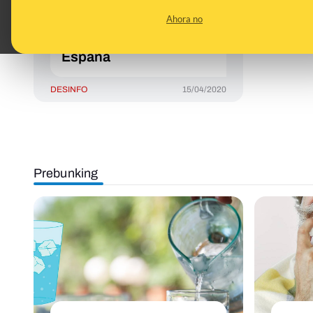
cuello no se ha grabado
Ahora no
ni durante la cuarentena
por el coronavirus ni en
España
DESINFO
15/04/2020
Prebunking