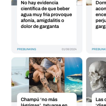
No hay evidencia
Dorm
científica de que beber
acon
agua muy fría provoque
ence
afonía, amigdalitis o
perju
dolor de garganta
garg
PREBUNKING
01/08/2024
PREBUNK
Champú ‘no más
Las 
lágrimas’, tatuarse en
‘dis