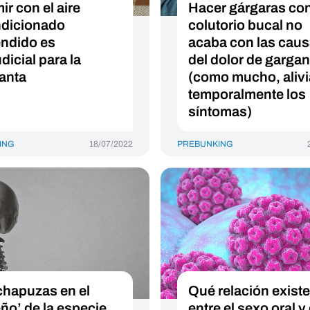
ir con el aire
Hacer gárgaras co
dicionado
colutorio bucal no
ndido es
acaba con las cau
dicial para la
del dolor de gargan
anta
(como mucho, alivi
temporalmente los
síntomas)
ING
18/07/2022
PREBUNKING
chapuzas en el
Qué relación existe
eño’ de la especie
entre el sexo oral y 