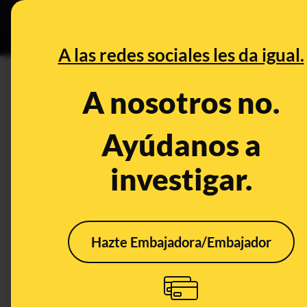
Grupos Ceuta
•
DESINFO
PREB
A las redes sociales les da igual.
garganta
A nosotros no.
Desinfo
Ayúdanos a
investigar.
Hazte Embajadora/Embajador
No, este vídeo en el que
un hombre se corta el