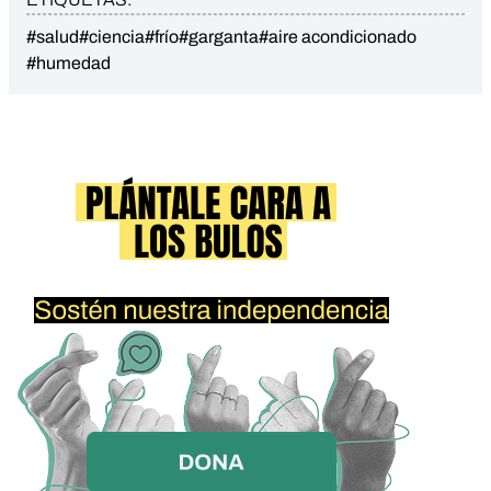
#salud
#ciencia
#frío
#garganta
#aire acondicionado
#humedad