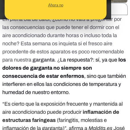
Ahora no
SHARE:
En plena ola de calor, ¿cómo no vais a preguntar por
las consecuencias que puede tener el dormir con el
aire acondicionado durante horas o incluso toda la
noche? Esta semana os inquieta si el fresco aire
procedente de estos aparatos es poco recomendable
para nuestra
garganta
. ¿
La respuesta?: sí, ya que
los
dolores de garganta no siempre son
consecuencia de estar enfermos
, sino que también
interfieren en ellos las condiciones de temperatura y
humedad de nuestro entorno.
“Es cierto que la exposición frecuente y mantenida al
aire acondicionado puede producir
inflamación de
estructuras faríngeas
(faringitis, molestias e
inflamación de la garganta)”, afirma a
Maldita.es
José