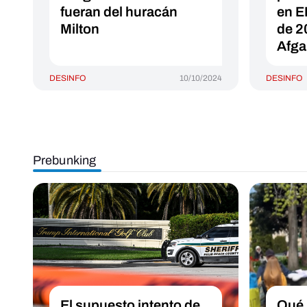
fueran del huracán
en E
Milton
de 2
Afga
DESINFO
10/10/2024
DESINFO
Prebunking
El supuesto intento de
Qué 