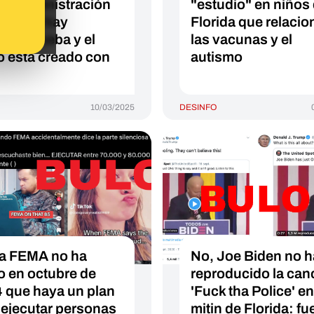
la "Administración
"estudio" en niños
p": no hay
Florida que relacio
una prueba y el
las vacunas y el
o está creado con
autismo
10/03/2025
DESINFO
la FEMA no ha
No, Joe Biden no h
o en octubre de
reproducido la can
 que haya un plan
'Fuck tha Police' e
 ejecutar personas
mitin de Florida: fue