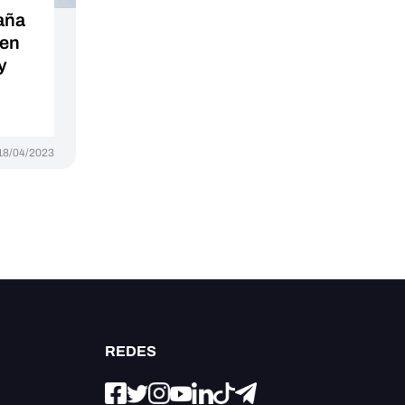
aña
 en
y
18/04/2023
REDES