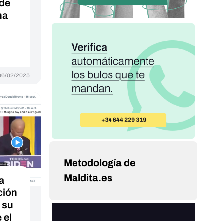
 de
na
06/02/2025
Metodología de
Maldita.es
a
ción
n su
 el