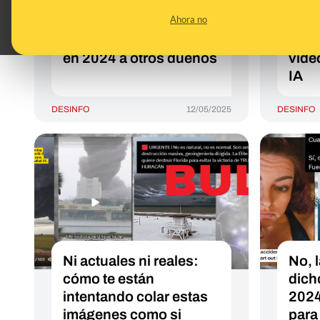
mansión en Florida por
por 
Ahora no
20 millones de dólares:
Trum
el inmueble se vendió
ning
en 2024 a otros dueños
víde
IA
DESINFO
12/05/2025
DESINFO
Ni actuales ni reales:
No, 
cómo te están
dich
intentando colar estas
2024
imágenes como si
para