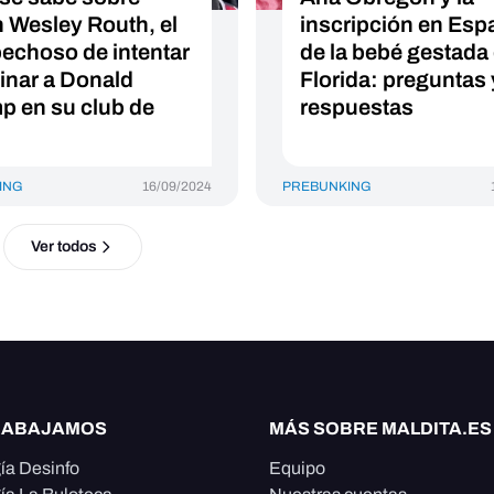
 Wesley Routh, el
inscripción en Esp
echoso de intentar
de la bebé gestada
inar a Donald
Florida: preguntas 
p en su club de
respuestas
ING
16/09/2024
PREBUNKING
Ver todos
RABAJAMOS
MÁS SOBRE MALDITA.ES
ía Desinfo
Equipo