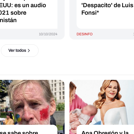
EUU: es un audio
'Despacito' de Luis
021 sobre
Fonsi*
nistán
10/10/2024
DESINFO
Ver todos
se sabe sobre
Ana Obregón y la