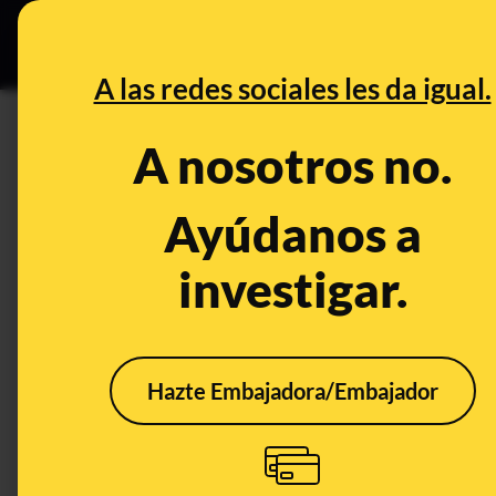
Grupos Ceuta
•
DESINFO
PREB
A las redes sociales les da igual.
Florida
A nosotros no.
Desinfo
Ayúdanos a
investigar.
Hazte Embajadora/Embajador
No, Zelenski no se ha
Sánc
comprado esta
conf