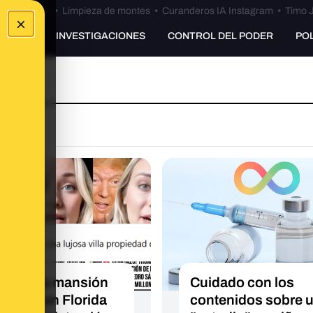
Bulos Ceuta
•
Limpieza de montes
•
Curanderos IA Instagram
•
Timo J
×
UNKING
INVESTIGACIONES
CONTROL DEL PODER
PO
hez y la mansión
Cuidado con los
iscada en Florida
contenidos sobre 