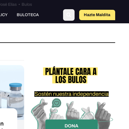
osé Elías
•
Bulos
LICY
BULOTECA
Hazte Maldit
a
un