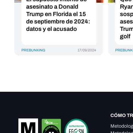
asesinato a Donald
Ryan
Trump en Florida el 15
sosp
de septiembre de 2024:
ases
datos y el acusado
Trum
golf
PREBUNKING
17/09/2024
PREBUNK
CÓMO T
Metodolog