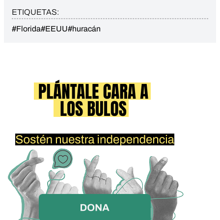
ETIQUETAS:
#Florida
#EEUU
#huracán