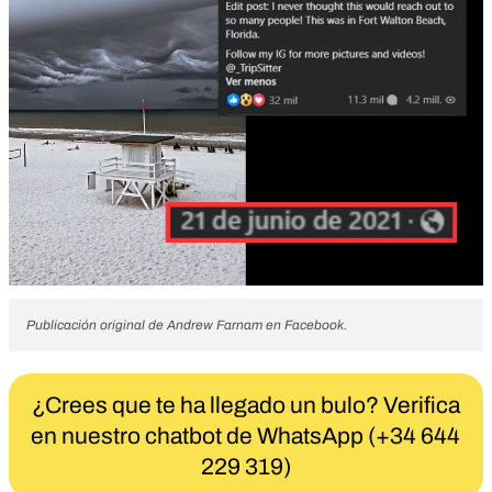
Publicación original de Andrew Farnam en Facebook.
¿Crees que te ha llegado un bulo? Verifica
en nuestro chatbot de WhatsApp (+34 644
229 319)