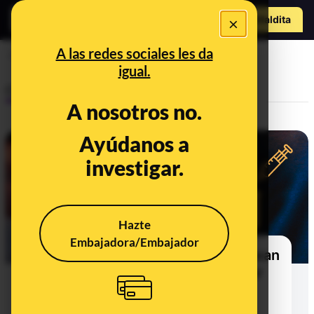
Hazte Maldit
×
o
Abrir menú
A las redes sociales les da
fallecidos
igual.
Control del poder
A nosotros no.
Ayúdanos a
investigar.
Hazte
Embajadora/Embajador
Seis comunidades autónomas llevan
más de 100 días sin fallecidos por
COVID-19 en las residencias de
mayores